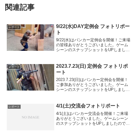
関連記事
9/22(水)DAY定例会 フォトリポー
レポート
ト
9/22(水)はバンカー定例会を開催！ご来場
の皆様ありがとうございました。ゲーム
シーンのスナップショットをUPしました
のでご覧ください。今日は少人数でした
が, DSLミニフィールドで1vs1大会やセン
ターフラッグ戦も行って盛り上がりまし
2023.7.23(日) 定例会 フォトリポ
レポート
た。...
ート
2023.7.23(日)はバンカー定例会を開催！
ご参加ありがとうございました。ゲーム
シーンのスナップショットをUPしました
のでご覧ください。また次回のご利用を
お待ちしております。Googleフォトアル
バムをみる
4/1(土)交流会フォトリポート
レポート
4/1(土)はバンカー交流会を開催！ご来場
ありがとうございました。ゲームシーン
のスナップショットをUPしましたのでご
覧ください。また次回のご来場をお待ち
しております。