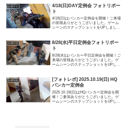
4/18(日)DAY定例会 フォトリポー
レポート
ト
4/18(日)はバンカー定例会を開催！ご来場
の皆様ありがとうございました。ゲーム
シーンのスナップショットをUPしました
のでご覧ください。また次回のご来場を
お待ちしております。Googleフォトアル
バムをみる
8/28(水)平日定例会フォトリポー
レポート
ト
8/28(水)はバンカー平日定例会を開催！ご
来場の皆様ありがとうございました。ゲ
ームシーンのスナップショットをUPしま
したのでご覧ください。また次回のご参
加をお待ちしております。Googleフォト
アルバムをみる
[フォトレポ] 2025.10.19(日) HQ
レポート
バンカー定例会
2025.10.19(日)はHQバンカー定例会を開
催！ご参加ありがとうございました。ゲ
ームシーンのスナップショットをUPしま
したのでご覧ください。また次回のご来
場を心よりお待ちしております。Google
フォトアルバムをみる