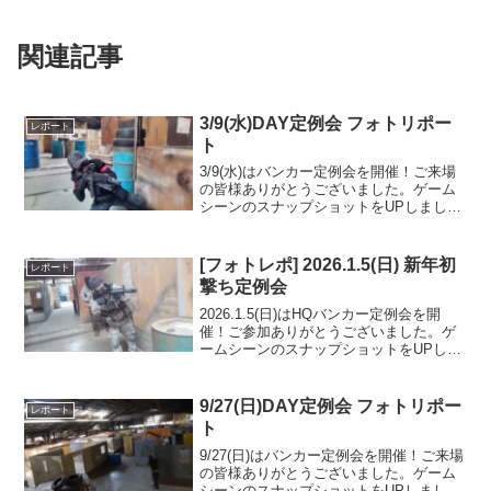
関連記事
3/9(水)DAY定例会 フォトリポー
レポート
ト
3/9(水)はバンカー定例会を開催！ご来場
の皆様ありがとうございました。ゲーム
シーンのスナップショットをUPしました
のでご覧ください。また次回のご来場を
お待ちしております。Googleフォトアル
バムをみる
[フォトレポ] 2026.1.5(日) 新年初
レポート
撃ち定例会
2026.1.5(日)はHQバンカー定例会を開
催！ご参加ありがとうございました。ゲ
ームシーンのスナップショットをUPしま
したのでご覧ください。また次回のご来
場を心よりお待ちしております。Google
フォトアルバムをみる
9/27(日)DAY定例会 フォトリポー
レポート
ト
9/27(日)はバンカー定例会を開催！ご来場
の皆様ありがとうございました。ゲーム
シーンのスナップショットをUPしました