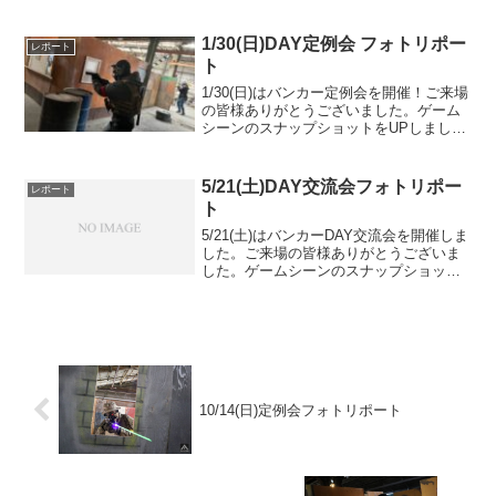
したのでご覧ください。また次回のご来
場を心よりお待ちしております。Google
フォトアルバムをみる
1/30(日)DAY定例会 フォトリポー
レポート
ト
1/30(日)はバンカー定例会を開催！ご来場
の皆様ありがとうございました。ゲーム
シーンのスナップショットをUPしました
のでご覧ください。また次回のご来場を
お待ちしております。Googleフォトアル
バムをみる
5/21(土)DAY交流会フォトリポー
レポート
ト
5/21(土)はバンカーDAY交流会を開催しま
した。ご来場の皆様ありがとうございま
した。ゲームシーンのスナップショット
をUPしましたのでご覧ください。また次
回のご利用をお待ちしております。
10/14(日)定例会フォトリポート