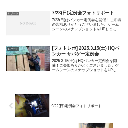
のでご覧ください。また次回のご来場を
お待ちしております。Googleフォトアル
バムをみる
7/23(日)定例会フォトリポート
レポート
7/23(日)はバンカー定例会を開催！ご来場
の皆様ありがとうございました。ゲーム
シーンのスナップショットをUPしました
のでご覧ください。また次回のご参加を
お待ちしております。本日は雨天満員に
つき、３チーム分けでゲームを行いまし
た。初参加の方...
[フォトレポ] 2025.3.15(土) HQバ
レポート
ンカー サバゲー定例会
2025.3.15(土)はHQバンカー定例会を開
催！ご参加ありがとうございました。ゲ
ームシーンのスナップショットをUPしま
したのでご覧ください。また次回のご来
場を心よりお待ちしております。Google
フォトアルバムをみる
9/22(日)定例会フォトリポート