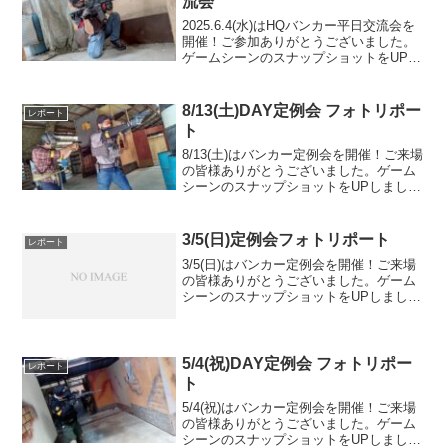
流会
2025.6.4(水)はHQバンカー平日交流会を
開催！ご参加ありがとうございました。
ゲームシーンのスナップショットをUPし
ましたのでご覧ください。また次回のご
来場を心よりお待ちしております。
Googleフォトアルバムをみる
8/13(土)DAY定例会 フォトリポー
レポート
ト
8/13(土)はバンカー定例会を開催！ご来場
の皆様ありがとうございました。ゲーム
シーンのスナップショットをUPしました
のでご覧ください。また次回のご来場を
お待ちしております。Googleフォトアル
バムをみる
3/5(日)定例会フォトリポート
レポート
3/5(日)はバンカー定例会を開催！ご来場
の皆様ありがとうございました。ゲーム
シーンのスナップショットをUPしました
のでご覧ください。また次回のご参加を
お待ちしております。
5/4(祝)DAY定例会 フォトリポー
レポート
ト
5/4(祝)はバンカー定例会を開催！ご来場
の皆様ありがとうございました。ゲーム
シーンのスナップショットをUPしました