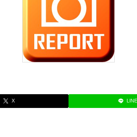
X
LIN