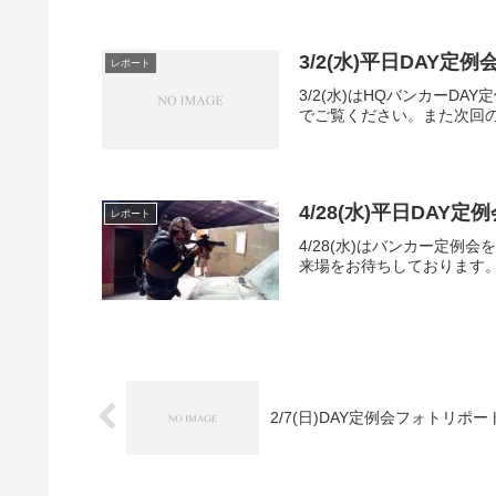
3/2(水)平日DAY定
レポート
3/2(水)はHQバンカーD
でご覧ください。また次回
4/28(水)平日DAY
レポート
4/28(水)はバンカー定
来場をお待ちしております。
2/7(日)DAY定例会フォトリポー