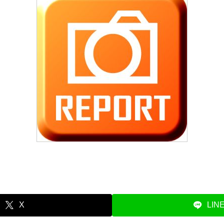
X
LIN