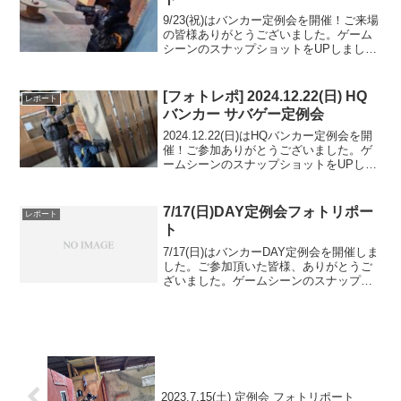
9/23(祝)はバンカー定例会を開催！ご来場
の皆様ありがとうございました。ゲーム
シーンのスナップショットをUPしました
のでご覧ください。また次回のご来場を
お待ちしております。Googleフォトアル
バムをみる
[フォトレポ] 2024.12.22(日) HQ
レポート
バンカー サバゲー定例会
2024.12.22(日)はHQバンカー定例会を開
催！ご参加ありがとうございました。ゲ
ームシーンのスナップショットをUPしま
したのでご覧ください。また次回のご来
場を心よりお待ちしております。Google
フォトアルバムをみる
7/17(日)DAY定例会フォトリポー
レポート
ト
7/17(日)はバンカーDAY定例会を開催しま
した。ご参加頂いた皆様、ありがとうご
ざいました。ゲームシーンのスナップシ
ョットをUPしましたのでご覧ください。
また次回のご利用をお待ちしておりま
す。
2023.7.15(土) 定例会 フォトリポート