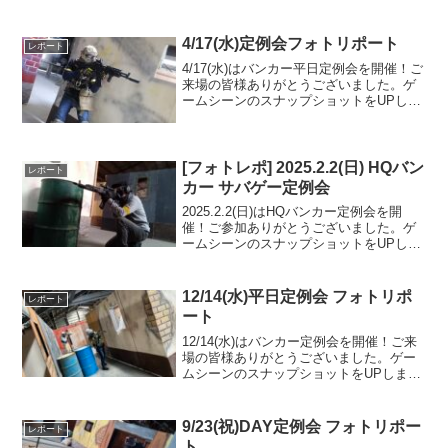
4/17(水)定例会フォトリポート
レポート
4/17(水)はバンカー平日定例会を開催！ご
来場の皆様ありがとうございました。ゲ
ームシーンのスナップショットをUPしま
したのでご覧ください。また次回のご参
加をお待ちしております。Googleフォト
アルバムをみる
[フォトレポ] 2025.2.2(日) HQバン
レポート
カー サバゲー定例会
2025.2.2(日)はHQバンカー定例会を開
催！ご参加ありがとうございました。ゲ
ームシーンのスナップショットをUPしま
したのでご覧ください。また次回のご来
場を心よりお待ちしております。Google
フォトアルバムをみる
12/14(水)平日定例会 フォトリポ
レポート
ート
12/14(水)はバンカー定例会を開催！ご来
場の皆様ありがとうございました。ゲー
ムシーンのスナップショットをUPしまし
たのでご覧ください。また次回のご来場
をお待ちしております。Googleフォトア
ルバムをみる
9/23(祝)DAY定例会 フォトリポー
レポート
ト