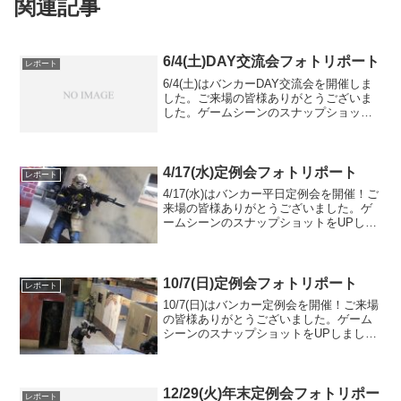
関連記事
6/4(土)DAY交流会フォトリポート
レポート
6/4(土)はバンカーDAY交流会を開催しま
した。ご来場の皆様ありがとうございま
した。ゲームシーンのスナップショット
をUPしましたのでご覧ください。また次
回のご利用をお待ちしております。
4/17(水)定例会フォトリポート
レポート
4/17(水)はバンカー平日定例会を開催！ご
来場の皆様ありがとうございました。ゲ
ームシーンのスナップショットをUPしま
したのでご覧ください。また次回のご参
加をお待ちしております。Googleフォト
アルバムをみる
10/7(日)定例会フォトリポート
レポート
10/7(日)はバンカー定例会を開催！ご来場
の皆様ありがとうございました。ゲーム
シーンのスナップショットをUPしました
のでご覧ください。また次回のご参加を
お待ちしております。Googleフォトアル
バムをみる
12/29(火)年末定例会フォトリポー
レポート