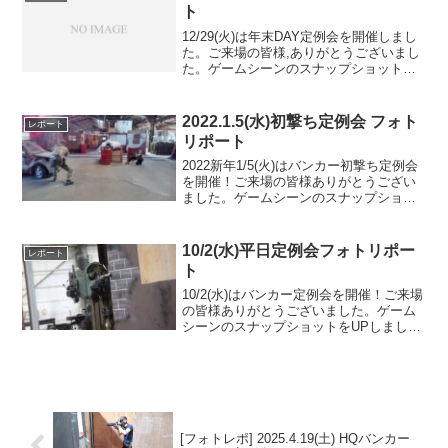
ト
12/29(火)は年末DAY定例会を開催しまし
た。ご来場の皆様,ありがとうございまし
た。ゲームシーンのスナップショットお
よびシチュエーションショット(52枚)を
UPしましたのでご覧ください。↑ショー
トレンジの奥にこんなスペースがありま
2022.1.5(水)初撃ち定例会 フォト
レポート
す。他...
リポート
2022新年1/5(火)はバンカー初撃ち定例会
を開催！ご来場の皆様ありがとうござい
ました。ゲームシーンのスナップショッ
トをUPしましたのでご覧ください。また
次回のご来場をお待ちしております。
Googleフォトアルバムをみる
10/2(水)平日定例会フォトリポー
レポート
ト
10/2(水)はバンカー定例会を開催！ご来場
の皆様ありがとうございました。ゲーム
シーンのスナップショットをUPしました
のでご覧ください。また次回のご参加を
お待ちしております。Googleフォトアル
バムをみる
[フォトレポ] 2025.4.19(土) HQバンカー