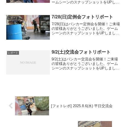
ームシーンのスナップショットをUPしま
したのでご覧ください。また次回のご利
用をお待ちしております。Googleフォト
アルバムをみる
7/28(日)定例会フォトリポート
レポート
7/28(日)はバンカー定例会を開催！ご来場
の皆様ありがとうございました。ゲーム
シーンのスナップショットをUPしました
のでご覧ください。また次回のご参加を
お待ちしております。Googleフォトアル
バムをみる
9/2(土)交流会フォトリポート
レポート
9/2(土)はバンカー交流会を開催！ご来場
の皆様ありがとうございました。ゲーム
シーンのスナップショットをUPしました
のでご覧ください。また次回のご参加を
お待ちしております。
[フォトレポ] 2025.8.6(水) 平日交流会