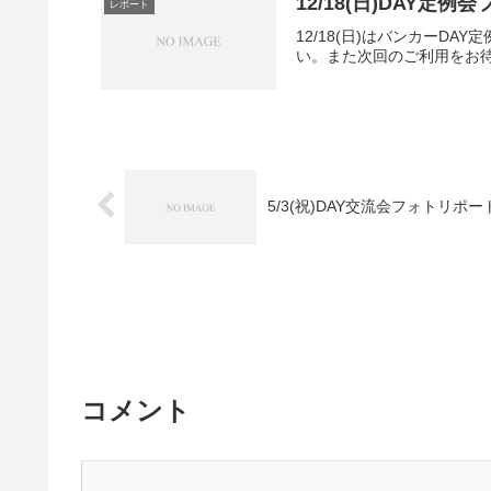
12/18(日)DAY定
レポート
12/18(日)はバンカー
い。また次回のご利用をお
5/3(祝)DAY交流会フォトリポー
コメント