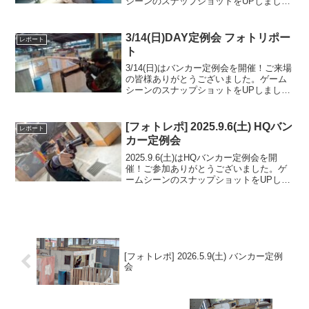
シーンのスナップショットをUPしました
のでご覧ください。また次回のご来場を
お待ちしております。Googleフォトアル
バムをみる
3/14(日)DAY定例会 フォトリポー
レポート
ト
3/14(日)はバンカー定例会を開催！ご来場
の皆様ありがとうございました。ゲーム
シーンのスナップショットをUPしました
のでご覧ください。また次回のご来場を
お待ちしております。Googleフォトアル
バムをみる
[フォトレポ] 2025.9.6(土) HQバン
レポート
カー定例会
2025.9.6(土)はHQバンカー定例会を開
催！ご参加ありがとうございました。ゲ
ームシーンのスナップショットをUPしま
したのでご覧ください。また次回のご来
場を心よりお待ちしております。Google
フォトアルバムをみる
[フォトレポ] 2026.5.9(土) バンカー定例
会