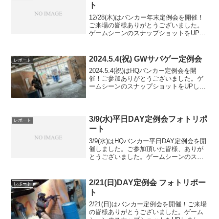
ト
12/28(木)はバンカー年末定例会を開催！
ご来場の皆様ありがとうございました。
ゲームシーンのスナップショットをUPし
ましたのでご覧ください。また次回のご
参加をお待ちしております。
2024.5.4(祝) GWサバゲー定例会
レポート
2024.5.4(祝)はHQバンカー定例会を開
催！ご参加ありがとうございました。ゲ
ームシーンのスナップショットをUPしま
したのでご覧ください。また次回のご来
場を心よりお待ちしております。Google
フォトアルバムをみる
3/9(水)平日DAY定例会フォトリポ
レポート
ート
3/9(水)はHQバンカー平日DAY定例会を開
催しました。ご参加頂いた皆様、ありが
とうございました。ゲームシーンのスナ
ップショットをUPしましたのでご覧くだ
さい。また次回のご利用をお待ちしてお
ります。
2/21(日)DAY定例会 フォトリポー
レポート
ト
2/21(日)はバンカー定例会を開催！ご来場
の皆様ありがとうございました。ゲーム