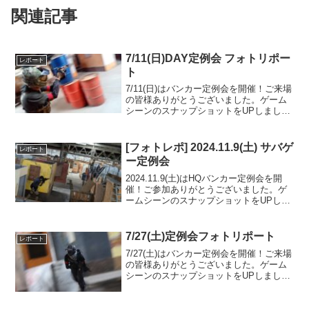
関連記事
7/11(日)DAY定例会 フォトリポー
レポート
ト
7/11(日)はバンカー定例会を開催！ご来場
の皆様ありがとうございました。ゲーム
シーンのスナップショットをUPしました
のでご覧ください。また次回のご来場を
お待ちしております。Googleフォトアル
バムをみる
[フォトレポ] 2024.11.9(土) サバゲ
レポート
ー定例会
2024.11.9(土)はHQバンカー定例会を開
催！ご参加ありがとうございました。ゲ
ームシーンのスナップショットをUPしま
したのでご覧ください。また次回のご来
場を心よりお待ちしております。Google
フォトアルバムをみる
7/27(土)定例会フォトリポート
レポート
7/27(土)はバンカー定例会を開催！ご来場
の皆様ありがとうございました。ゲーム
シーンのスナップショットをUPしました
のでご覧ください。また次回のご参加を
お待ちしております。Googleフォトアル
バムをみる