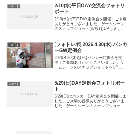
2/10(水)平日DAY交流会フォトリ
レポート
ポート
2/10(水)は平日DAY定例会を開催！ご来場
ありがとうございました。ゲームシーン
のスナップショット(67枚)をUPしました
のでご覧ください。また次回のご利用を
お待ちしております。
[フォトレポ] 2026.4.30(木) バンカ
レポート
ーGW定例会
2026.4.30(木)はHQバンカー定例会を開
催！ご参加ありがとうございました。ゲ
ームシーンのスナップショットをUPしま
したのでご覧ください。また次回のご来
場を心よりお待ちしております。Google
フォトアルバムをみる
5/29(日)DAY定例会フォトリポー
レポート
ト
5/29(日)はバンカーDAY定例会を開催しま
した。ご来場の皆様ありがとうございま
した。ゲームシーンのスナップショット
をUPしましたのでご覧ください。また次
回のご利用をお待ちしております。